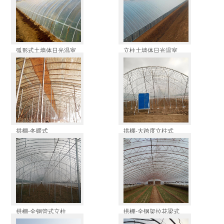
弧形式土墙体日光温室
立柱土墙体日光温室
拱棚-冬暖式
拱棚-大跨度立柱式
拱棚-全钢管式立柱
拱棚-全钢架拉花梁式