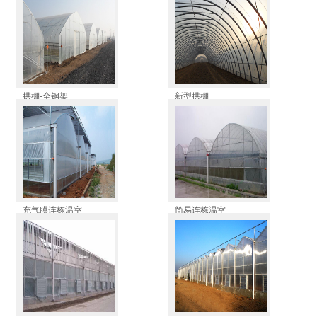
拱棚-全钢架
新型拱棚
充气膜连栋温室
简易连栋温室