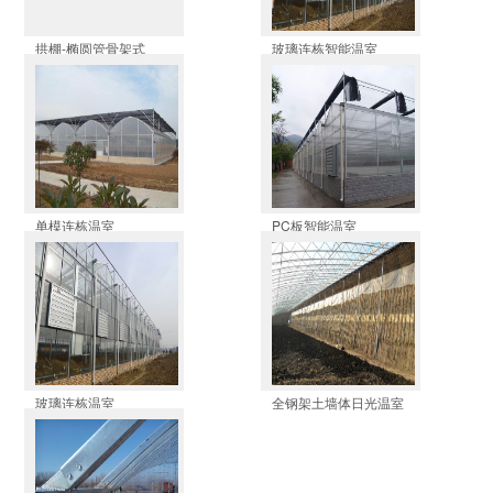
拱棚-椭圆管骨架式
玻璃连栋智能温室
单模连栋温室
PC板智能温室
玻璃连栋温室
全钢架土墙体日光温室