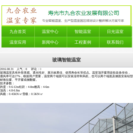
九合首页
温室中心
智能温室
日光温室
温室应用
新闻中心
工程案例
联系我们
玻璃智能温室
2016.08.31 人气：
0
评论：
0
玻璃温室具有外形美观、透光性好、展示效果佳、使用寿命长等优点。温室顶开窗用齿轮齿条传动，
通风率可达27%，根据用户需要，温室两个端面可以安装湿帘和风机，也可以两个端面及侧面安装铝型
材推拉窗、平开窗或侧翻窗。
技术参数：
跨度：9.6-12m柱距：4-8m檐高：4-6m
顶高：4.8-6.8m
风载：0.45KN/㎡雪载：0.5KN/㎡