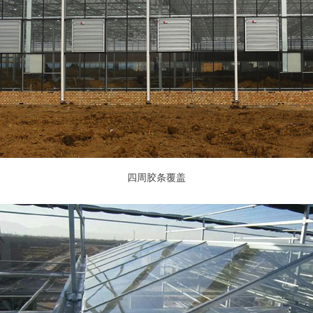
四周胶条覆盖