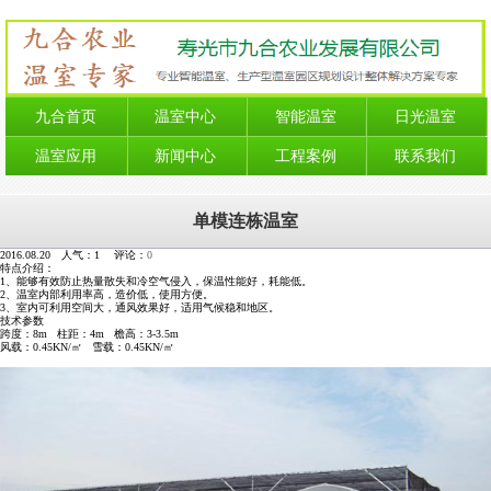
九合首页
温室中心
智能温室
日光温室
温室应用
新闻中心
工程案例
联系我们
单模连栋温室
2016.08.20 人气：
1
评论：
0
特点介绍：
1、能够有效防止热量散失和冷空气侵入，保温性能好，耗能低。
2、温室内部利用率高，造价低，使用方便。
3、室内可利用空间大，通风效果好，适用气候稳和地区。
技术参数
跨度：8m 柱距：4m 檐高：3-3.5m
风载：0.45KN/㎡ 雪载：0.45KN/㎡