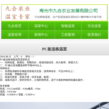
九合首页
温室中心
智能温室
日光温室
温室应用
新闻中心
工程案例
联系我们
PC板连栋温室
2016.08.31 人气：
0
评论：
0
PC板连栋智能温室温室特点
一、结构轻盈、耐撞击、荷载性好，保温性能优良，经久耐用，美观大方。
二、PC板比其他覆盖材料节能40%以上。
结构特点
一、采用热浸镀锌全钢架龙骨做为支架，使用寿命长，可达20年以上；
二、抗风载、雪载能力强；
三、栓接式骨架，安装方便，经济实惠、耐用；
四、连栋式设计，室内空间大，土地利用率高，适于大面积种植和机械化操作；
技术参数
跨度：9.6-12m柱距：4-8m檐高：4-6m
顶高：4.8-6.8m
风载：0.45KN/㎡雪载：0.5KN/㎡