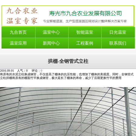
九合首页
温室中心
智能温室
日光温室
温室应用
新闻中心
工程案例
联系我们
拱棚-全钢管式立柱
2016.09.01 人气：
0
评论：
0
将原有的水泥立柱换成钢管，不仅提高了棚体的抗压性能，也增加了棚体的美观度。同时，全钢管式
立柱拱棚将原有的棚面竹竿换成钢管，极大延长了棚体的寿命，减少了后期更换竹竿的费用