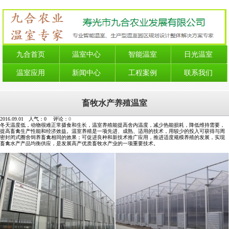
九合首页
温室中心
智能温室
日光温室
温室应用
新闻中心
工程案例
联系我们
畜牧水产养殖温室
2016.09.01 人气：
0
评论：
0
冬天温度低，动物很难正常摄食和生长，温室养殖能提高舍内温度，减少热能损耗，降低维持需要，
提高畜禽生产性能和经济效益。温室养殖是一项先进、成熟、适用的技术，用较少的投入可获得与周
密封闭式圈舍饲养畜禽相同的效果；可促进良种和新技术推广应用，推进适度规模养殖的发展，实现
畜禽水产产品均衡供应，是发展高产优质畜牧水产业的一项重要技术。