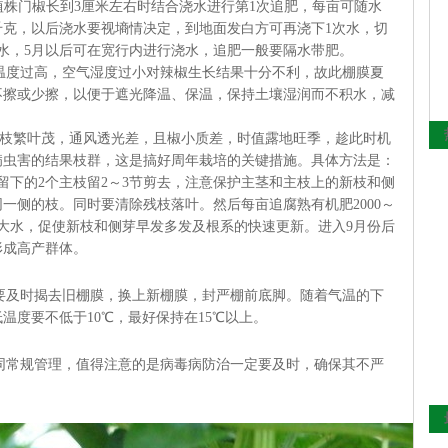
株门椒长到3厘米左右时结合浇水进行第1次追肥，每亩可随水
5千克，以后浇水要视墒情决定，到地面发白方可再浇下1次水，切
浇水，5月以后可在宽行内进行浇水，追肥一般要隔水带肥。
度过高，空气湿度过小对辣椒生长结果十分不利，故此棚膜夏
不擦或少擦，以便于遮光降温、保温，保持土壤湿润而不积水，减
枝繁叶茂，通风透光差，且椒小质差，时值露地旺季，趁此时机
病虫害的结果枝群，这是搞好周年栽培的关键措施。具体方法是：
，留下的2个主枝留2～3节剪去，注意保护主茎和主枝上的新枝和侧
一侧的枝。同时要清除残枝落叶。然后每亩追腐熟有机肥2000～
浇1大水，促使新枝和侧芽早发多发及根系的快速更新。进入9月份后
本形成高产群体。
要及时揭去旧棚膜，换上新棚膜，封严棚前底脚。随着气温的下
低温度要不低于10℃，最好保持在15℃以上。
常规管理，值得注意的是病毒病防治一定要及时，确保其不严