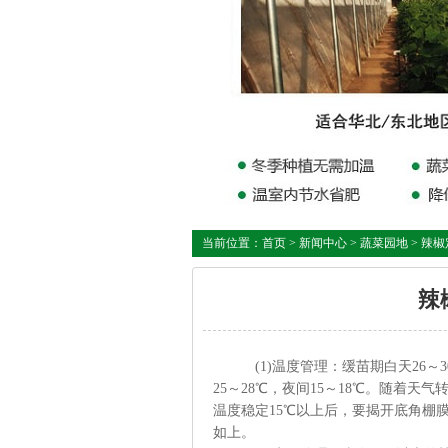
当前位置：
首页
>
新闻中心
>
蔬菜园地
> 辣
辣
(1)温度管理：缓苗期白天26～3
25～28℃，夜间15～18℃。随着
温度稳定15℃以上后，要揭开底角棚
如上。