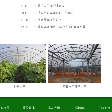
11.14
番茄人工授粉讲究多
09.14
搭建蔬菜大棚时的注意事项
11.20
什么是有机蔬菜？
12.05
温室大棚推动了农村经济的健康发展…
种植温室
畜牧水产养殖温室
温室指导
蔬菜园地
温室应用
公司新闻
工程案例