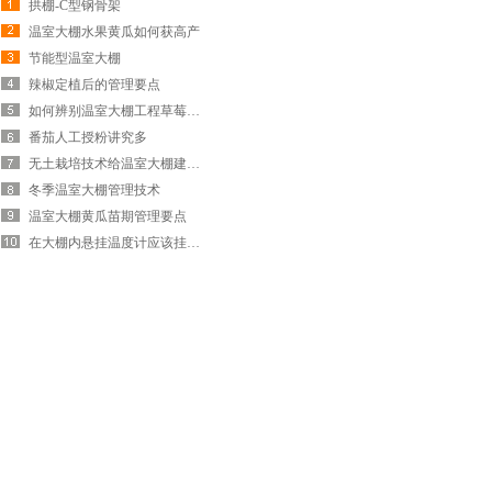
拱棚-C型钢骨架
温室大棚水果黄瓜如何获高产
节能型温室大棚
辣椒定植后的管理要点
如何辨别温室大棚工程草莓个头大是否有…
番茄人工授粉讲究多
无土栽培技术给温室大棚建设带来的好处…
冬季温室大棚管理技术
温室大棚黄瓜苗期管理要点
在大棚内悬挂温度计应该挂在哪？