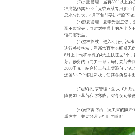
(2)水肥管理：当有80%以上的植
冲腐熟稀粪2000千克或蔬菜专用肥2
忌水分过大。4月下旬前要进行膜下
(3)越夏管理：夏季光照过强，温
季不能除去，同时对棚膜上的灰尘应
轻病害发生。
(4)整枝换枝：进入8月份后辣椒
进行整枝换枝，重新培育生长旺盛无
8月上中旬将单株的4大主枝疏去2个
芽。修剪的行向要一致，每行要剪去同
3000千克，结合松土与土壤混匀，
选留5～7个粗壮新枝，使其冬前基
(5)越冬防寒管理：进入10月后
降要加上草苫和防寒膜。深冬夜间最
(6)病虫害防治：病虫害的防治同
重发生，并要经常进行叶面追肥。