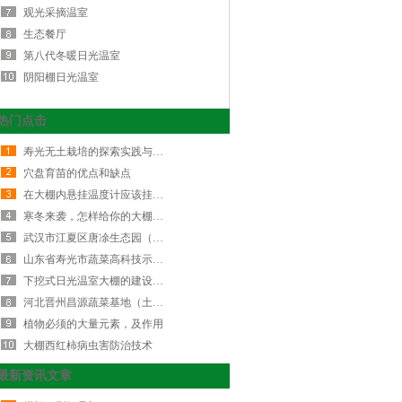
观光采摘温室
生态餐厅
第八代冬暖日光温室
阴阳棚日光温室
热门点击
寿光无土栽培的探索实践与创新发展…
穴盘育苗的优点和缺点
在大棚内悬挂温度计应该挂在哪？
寒冬来袭，怎样给你的大棚降湿增温…
武汉市江夏区唐凃生态园（玻璃连栋…
山东省寿光市蔬菜高科技示范园九号…
下挖式日光温室大棚的建设标准
河北晋州昌源蔬菜基地（土墙体日光…
植物必须的大量元素，及作用
大棚西红柿病虫害防治技术
最新资讯文章