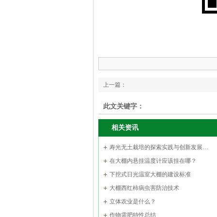
上一篇：
此文关键字：
相关资讯
寿光无土栽培的探索实践与创新发展…
在大棚内悬挂温度计应该挂在哪？
下挖式日光温室大棚的建设标准
大棚西红柿病虫害防治技术
立体农业是什么？
作物需肥特性总结