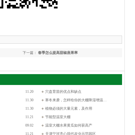
下一篇：
春季怎么提高甜椒座果率
11.20
穴盘育苗的优点和缺点
11.30
寒冬来袭，怎样给你的大棚降湿增温…
11.30
植物必须的大量元素，及作用
11.21
节能型温室大棚
09.02
温室大棚水果黄瓜如何获高产
11.21
天津宁河齐心现代农业示范园区