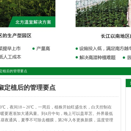
椒定植后的管理要点
椒定植后的管理要点
0℃，夜间18～20℃，一周后，植株开始旺盛生长，白天控制在
天气转暖要逐渐加大通风量。到4月中旬，晚上可以盖草苫。外界最低
膜昼夜通风，夏季不可除去棚膜，第2年入冬更换新膜，温度管理