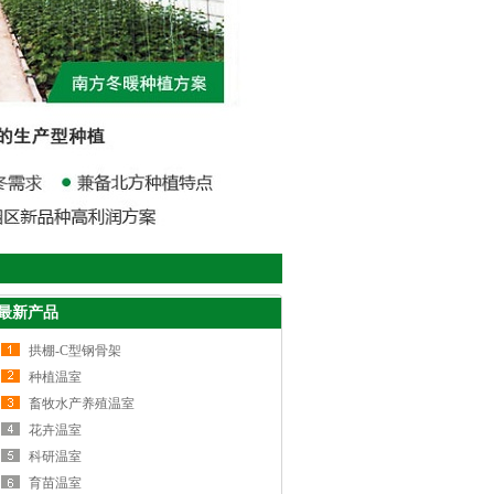
最新产品
拱棚-C型钢骨架
种植温室
畜牧水产养殖温室
花卉温室
科研温室
育苗温室