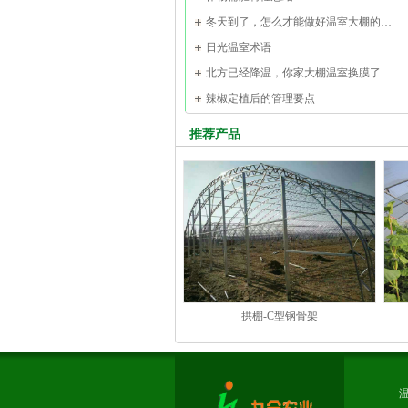
冬天到了，怎么才能做好温室大棚的…
日光温室术语
北方已经降温，你家大棚温室换膜了…
辣椒定植后的管理要点
推荐产品
拱棚-C型钢骨架