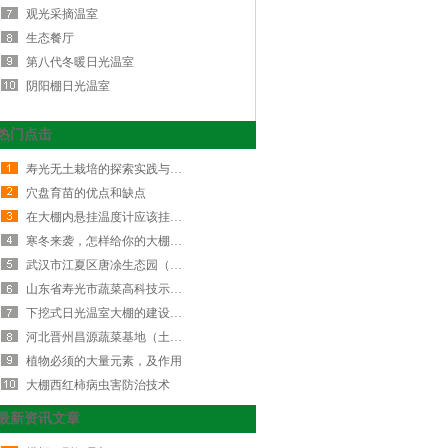
观光采摘温室
生态餐厅
第八代冬暖日光温室
阴阳棚日光温室
热门点击
寿光无土栽培的探索实践与创新发展…
穴盘育苗的优点和缺点
在大棚内悬挂温度计应该挂在哪？
寒冬来袭，怎样给你的大棚降湿增温…
武汉市江夏区唐凃生态园（玻璃连栋…
山东省寿光市蔬菜高科技示范园九号…
下挖式日光温室大棚的建设标准
河北晋州昌源蔬菜基地（土墙体日光…
植物必须的大量元素，及作用
大棚西红柿病虫害防治技术
最新资讯文章