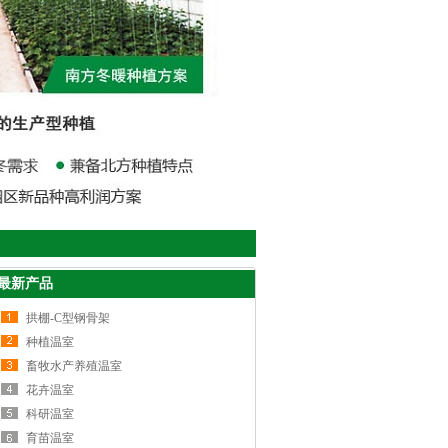
最新产品
拱棚-C型钢骨架
种植温室
畜牧水产养殖温室
花卉温室
科研温室
育苗温室