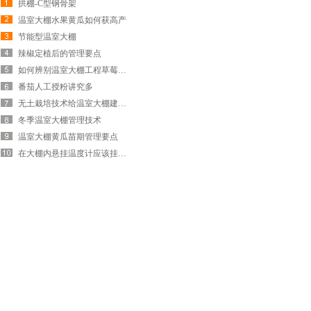
拱棚-C型钢骨架
温室大棚水果黄瓜如何获高产
节能型温室大棚
辣椒定植后的管理要点
如何辨别温室大棚工程草莓个头大是否有…
番茄人工授粉讲究多
无土栽培技术给温室大棚建设带来的好处…
冬季温室大棚管理技术
温室大棚黄瓜苗期管理要点
在大棚内悬挂温度计应该挂在哪？