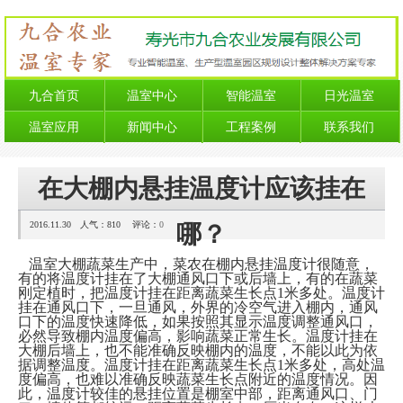
九合首页
温室中心
智能温室
日光温室
温室应用
新闻中心
工程案例
联系我们
在大棚内悬挂温度计应该挂在
2016.11.30 人气：
810
评论：
0
哪？
温室大棚蔬菜生产中，菜农在棚内悬挂温度计很随意，
有的将温度计挂在了大棚通风口下或后墙上，有的在蔬菜
刚定植时，把温度计挂在距离蔬菜生长点1米多处。温度计
挂在通风口下，一旦通风，外界的冷空气进入棚内，通风
口下的温度快速降低，如果按照其显示温度调整通风口，
必然导致棚内温度偏高，影响蔬菜正常生长。温度计挂在
大棚后墙上，也不能准确反映棚内的温度，不能以此为依
据调整温度。温度计挂在距离蔬菜生长点1米多处，高处温
度偏高，也难以准确反映蔬菜生长点附近的温度情况。因
此，温度计较佳的悬挂位置是棚室中部，距离通风口、门