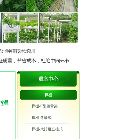
温室中心
拱棚
能温
拱棚-C型钢骨架
拱棚-冬暖式
拱棚-大跨度立柱式