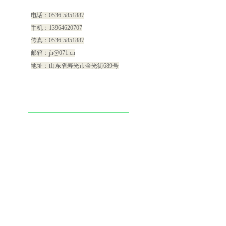
电话：0536-5851887
手机：13964620707
传真：0536-5851887
邮箱：jh@071.cn
地址：山东省寿光市金光街689号