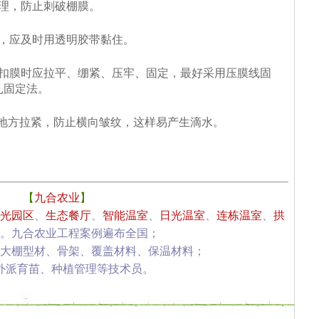
理，防止刺破棚膜。
处，应及时用透明胶带黏住。
，扣膜时应拉平、绷紧、压牢、固定，最好采用压膜线固
扎固定法。
个地方拉紧，防止横向皱纹，这样易产生滴水。
【
九合农业
】
光园区
、
生态餐厅
、
智能温室
、
日光温室
、
连栋温室
、
拱
。九合农业工程案例遍布全国；
大棚型材、骨架、覆盖材料、保温材料；
外派育苗、种植管理等技术员。