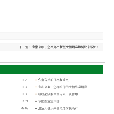
下一篇：
寒潮来临，怎么办？新型大棚增温燃料块来帮忙！
11.20
穴盘育苗的优点和缺点
11.30
寒冬来袭，怎样给你的大棚降湿增温…
11.30
植物必须的大量元素，及作用
11.21
节能型温室大棚
09.02
温室大棚水果黄瓜如何获高产