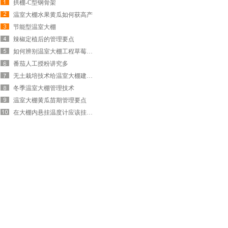
拱棚-C型钢骨架
温室大棚水果黄瓜如何获高产
节能型温室大棚
辣椒定植后的管理要点
如何辨别温室大棚工程草莓个头大是否有…
番茄人工授粉讲究多
无土栽培技术给温室大棚建设带来的好处…
冬季温室大棚管理技术
温室大棚黄瓜苗期管理要点
在大棚内悬挂温度计应该挂在哪？