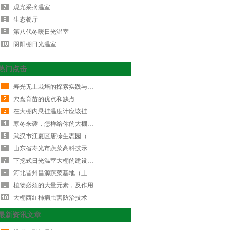
观光采摘温室
生态餐厅
第八代冬暖日光温室
阴阳棚日光温室
热门点击
寿光无土栽培的探索实践与创新发展…
穴盘育苗的优点和缺点
在大棚内悬挂温度计应该挂在哪？
寒冬来袭，怎样给你的大棚降湿增温…
武汉市江夏区唐凃生态园（玻璃连栋…
山东省寿光市蔬菜高科技示范园九号…
下挖式日光温室大棚的建设标准
河北晋州昌源蔬菜基地（土墙体日光…
植物必须的大量元素，及作用
大棚西红柿病虫害防治技术
最新资讯文章