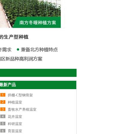
最新产品
拱棚-C型钢骨架
种植温室
畜牧水产养殖温室
花卉温室
科研温室
育苗温室