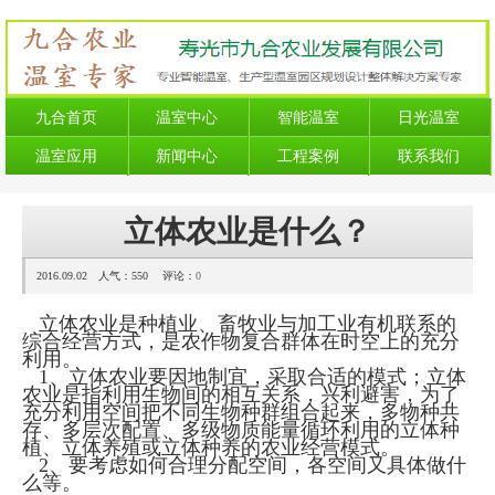
九合首页
温室中心
智能温室
日光温室
温室应用
新闻中心
工程案例
联系我们
立体农业是什么？
2016.09.02 人气：
550
评论：
0
立体农业是种植业、畜牧业与加工业有机联系的
综合经营方式，是农作物复合群体在时空上的充分
利用。
1、立体农业要因地制宜，采取合适的模式；立体
农业是指利用生物间的相互关系，兴利避害，为了
充分利用空间把不同生物种群组合起来，多物种共
存、多层次配置、多级物质能量循环利用的立体种
植、立体养殖或立体种养的农业经营模式。
2、要考虑如何合理分配空间，各空间又具体做什
么等。