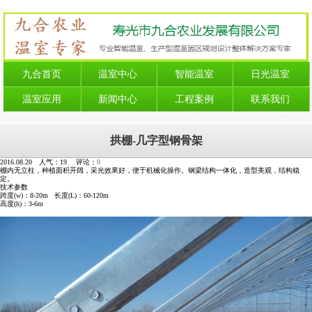
九合首页
温室中心
智能温室
日光温室
温室应用
新闻中心
工程案例
联系我们
拱棚-几字型钢骨架
2016.08.20 人气：
19
评论：
0
棚内无立柱，种植面积开阔，采光效果好，便于机械化操作。钢梁结构一体化，造型美观，结构稳
定。
技术参数
跨度(w)：8-20m 长度(L)：60-120m
高度(h)：3-6m